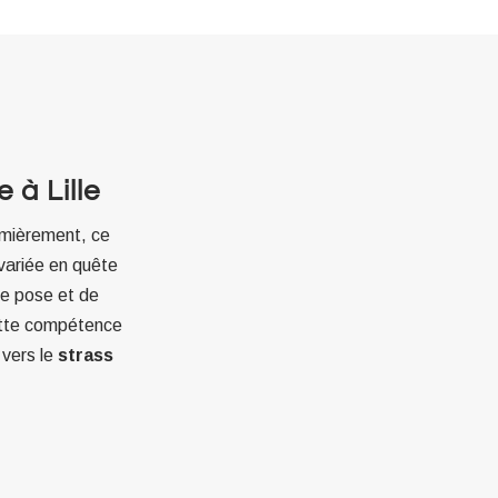
 à Lille
mièrement, ce
 variée en quête
de pose et de
cette compétence
 vers le
strass