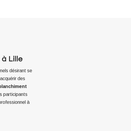
à Lille
els désirant se
’acquérir des
blanchiment
s participants
professionnel à