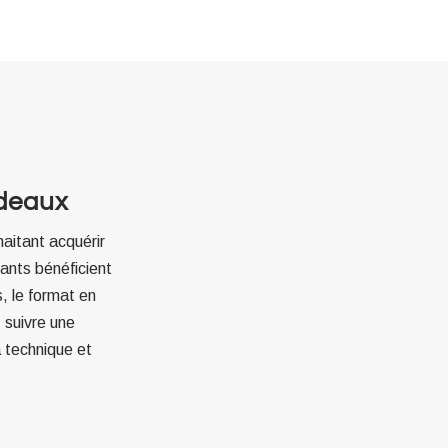
rdeaux
aitant acquérir
ants bénéficient
s, le format en
 suivre une
 technique et