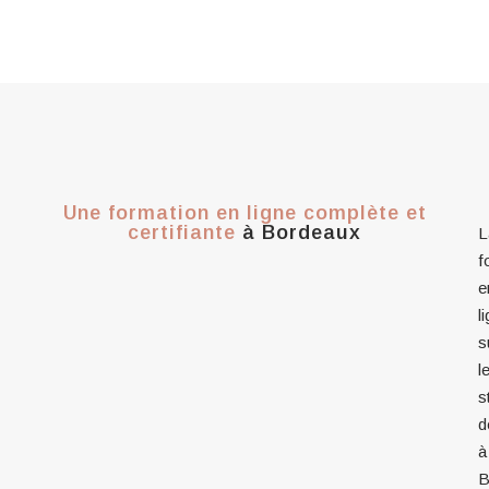
Une formation en ligne complète et
certifiante
à Bordeaux
L
f
e
l
s
l
s
d
à
B