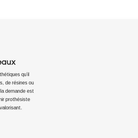
eaux
thétiques qu’il
s, de résines ou
, la demande est
nir prothésiste
valorisant.