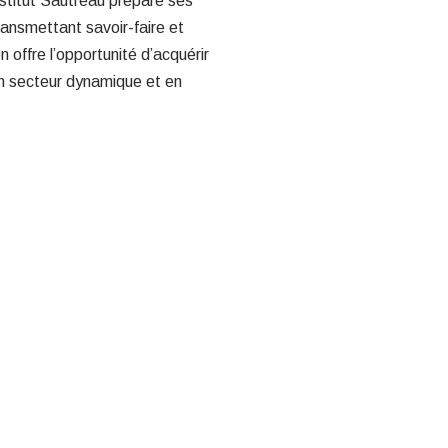
stitut Sautreau prépare ses
transmettant savoir-faire et
n offre l’opportunité d’acquérir
n secteur dynamique et en