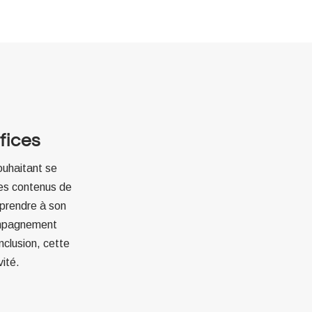
fices
ouhaitant se
des contenus de
pprendre à son
compagnement
nclusion, cette
ité.