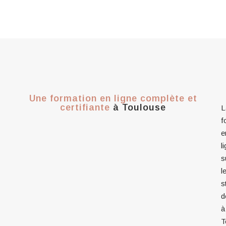
Une formation en ligne complète et
certifiante
à Toulouse
L
f
e
l
s
l
s
d
à
T