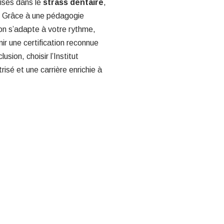
isés dans le
strass dentaire
,
s. Grâce à une pédagogie
ion s’adapte à votre rythme,
nir une certification reconnue
usion, choisir l’Institut
risé et une carrière enrichie à