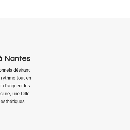
 à Nantes
onnels désirant
n rythme tout en
 d’acquérir les
lure, une telle
 esthétiques