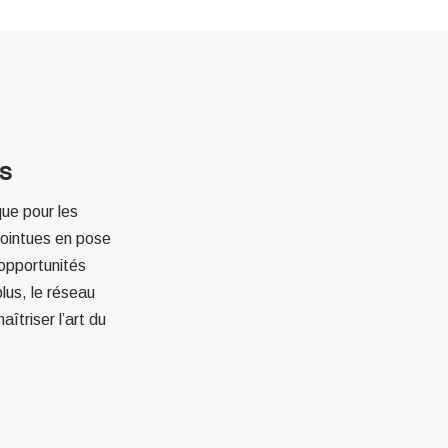
es
que pour les
pointues en pose
 opportunités
plus, le réseau
îtriser l’art du