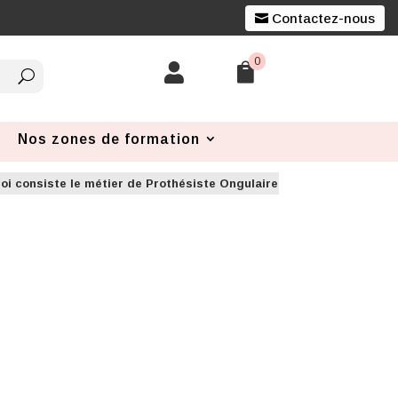
Contactez-nous
0


Nos zones de formation
oi consiste le métier de Prothésiste Ongulaire à La Réunion