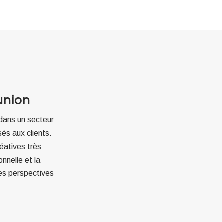
union
 dans un secteur
sés aux clients.
éatives très
nnelle et la
les perspectives