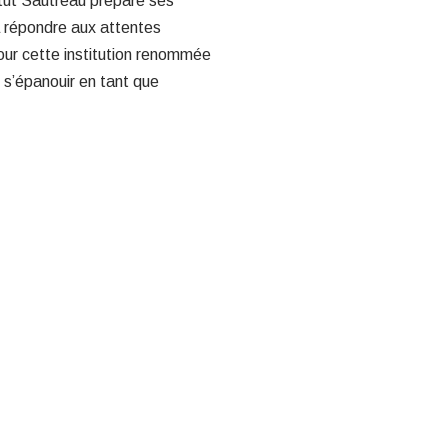
itut Sautreau prépare ses
à répondre aux attentes
our cette institution renommée
e s’épanouir en tant que