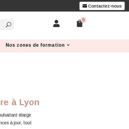
Contactez-nous
0


Nos zones de formation
re à Lyon
ouhaitant élargir
ces à jour, tout