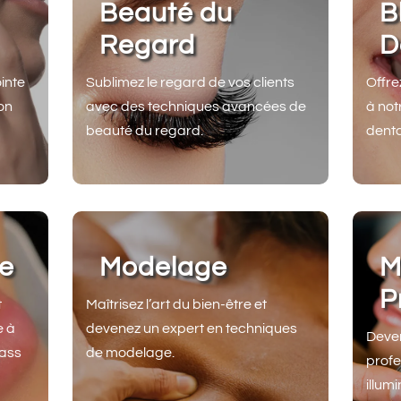
Beauté du
B
Regard
D
inte
Sublimez le regard de vos clients
Offre
on
avec des techniques avancées de
à not
beauté du regard.
denta
re
Modelage
M
P
t
Maîtrisez l’art du bien-être et
e à
devenez un expert en techniques
Deven
rass
de modelage.
profe
illum