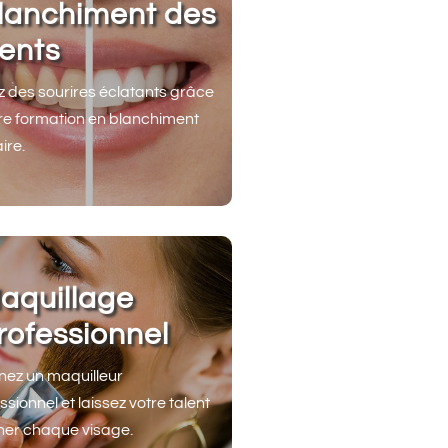
lanchiment des
ents
z des sourires éclatants grâce
re formation en blanchiment
ire.
aquillage
rofessionnel
ez un maquilleur
ssionnel et laissez votre talent
iner chaque visage.