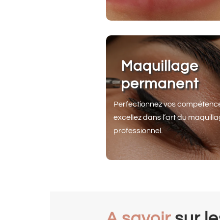
Maquillage
permanent
Perfectionnez vos compétence
excellez dans l’art du maquill
professionnel.
A savoir
sur l