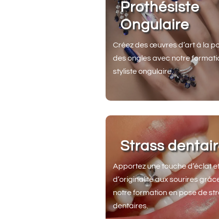
Prothésiste
Ongulaire
Créez des œuvres d’art à la po
des ongles avec notre formati
styliste ongulaire.
Strass dentai
Apportez une touche d’éclat e
d’originalité aux sourires grâc
notre formation en pose de st
dentaires.