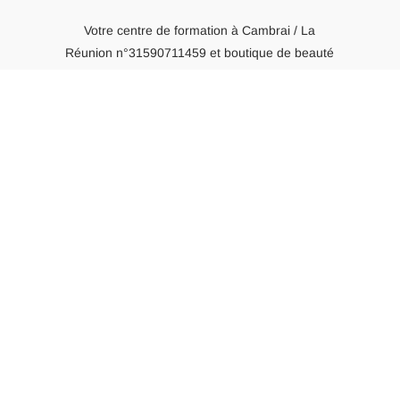
Votre centre de formation à Cambrai / La
Réunion
n°31590711459
et boutique de beauté
en ligne
Accès rapide
Centre de formation
Mon compte client
Nous contacter
Informations légales
Conditions générales de ventes
Echange et remboursement
Politique de confidentialité
Mentions légales