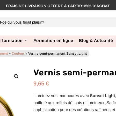
COMMANDE AVANT 12H, EXPÉDIÉE SOUS 48H
 formation
Formation en ligne
Blog & Actualité
anent
»
Couleur
»
Vernis semi-permanent Sunset Light
Vernis semi-perma
9,65
€
Illuminez vos manucures avec
Sunset Light
pailleté aux reflets délicats et lumineux. Sa f
sophistication pour des créations raffinées e