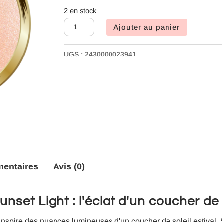
2 en stock
quantité
Ajouter au panier
de
Vernis
UGS :
2430000023941
semi-
permanent
Sunset
Light
mentaires
Avis (0)
set Light : l'éclat d'un coucher de 
inspire des nuances lumineuses d'un coucher de soleil estival.