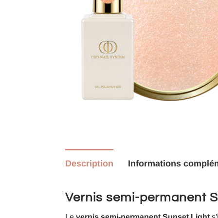
Description
Informations complé
Vernis semi-permanent Sun
Le
vernis semi-permanent Sunset Light
s'