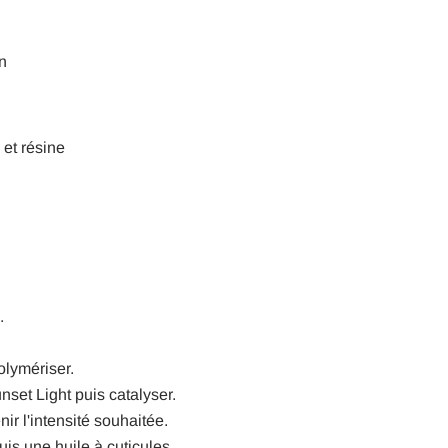
n
 et résine
.
olymériser.
set Light puis catalyser.
r l'intensité souhaitée.
uis une huile à cuticules.