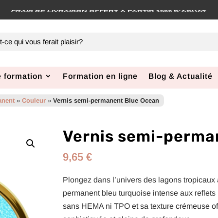
COMMANDE AVANT 12H, EXPÉDIÉE SOUS 48H
 formation
Formation en ligne
Blog & Actualité
anent
»
Couleur
»
Vernis semi-permanent Blue Ocean
Vernis semi-perma
9,65
€
Plongez dans l’univers des lagons tropicaux
permanent bleu turquoise intense aux reflets 
sans HEMA ni TPO et sa texture crémeuse of