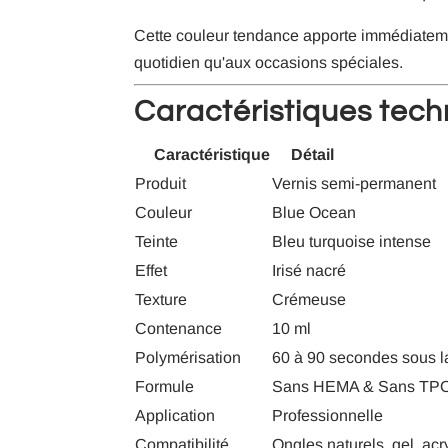
Cette couleur tendance apporte immédiateme
quotidien qu'aux occasions spéciales.
Caractéristiques tec
Caractéristique
Détail
Produit
Vernis semi-permanent
Couleur
Blue Ocean
Teinte
Bleu turquoise intense
Effet
Irisé nacré
Texture
Crémeuse
Contenance
10 ml
Polymérisation
60 à 90 secondes sous
Formule
Sans HEMA & Sans TP
Application
Professionnelle
Compatibilité
Ongles naturels, gel, acr