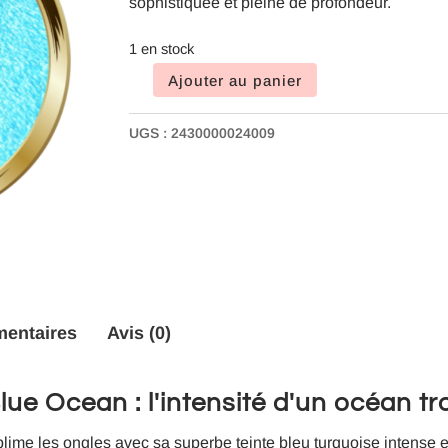
sophistiquée et pleine de profondeur.
1 en stock
Ajouter au panier
quantité
de
UGS :
2430000024009
Vernis
semi-
permanent
Blue
Ocean
mentaires
Avis (0)
e Ocean : l'intensité d'un océan tr
lime les ongles avec sa superbe teinte bleu turquoise intense enr