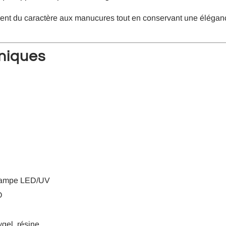
nt du caractère aux manucures tout en conservant une élégance
hniques
 lampe LED/UV
O
ygel, résine