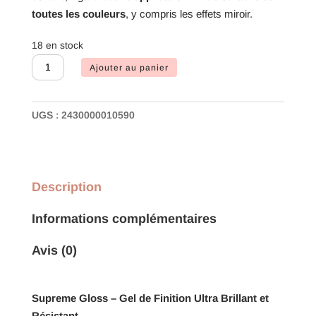
toutes les couleurs
, y compris les effets miroir.
18 en stock
quantité
Ajouter au panier
de
Supreme
Gloss
UGS :
2430000010590
Description
Informations complémentaires
Avis (0)
Supreme Gloss – Gel de Finition Ultra Brillant et
Résistant