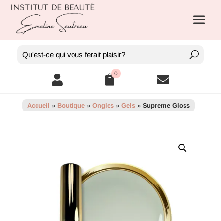
0



Accueil
»
Boutique
»
Ongles
»
Gels
»
Supreme Gloss