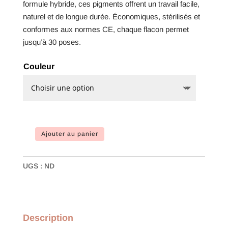
formule hybride, ces pigments offrent un travail facile,
naturel et de longue durée. Économiques, stérilisés et
conformes aux normes CE, chaque flacon permet
jusqu’à 30 poses.
Couleur
Ajouter au panier
quantité
de
Pigments
UGS :
ND
Color
Pump
sourcils
Description