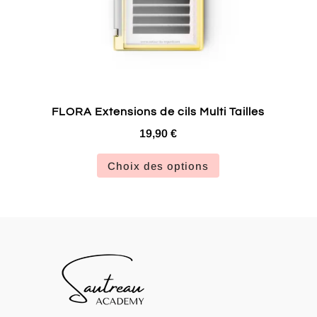
FLORA Extensions de cils Multi Tailles
19,90
€
Ce
Choix des options
produit
a
plusieurs
variations.
Les
options
peuvent
être
choisies