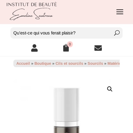
0



Accueil
»
Boutique
»
Cils et sourcils
»
Sourcils
»
Matériels
»
Pi