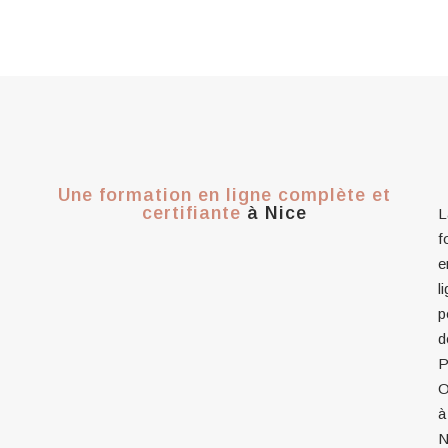
Une formation en ligne complète et
certifiante
à Nice
L
f
e
l
p
d
P
O
à
N