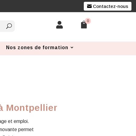
Contactez-nous
0


Nos zones de formation
à Montpellier
sage et emploi.
innovante permet