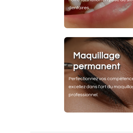
dentaires.
Maquillage
permanent
Perfectionnez vos compétence
excellez dans l’art du maquill
professionnel.