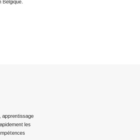
n Belgique.
é, apprentissage
rapidement les
 compétences