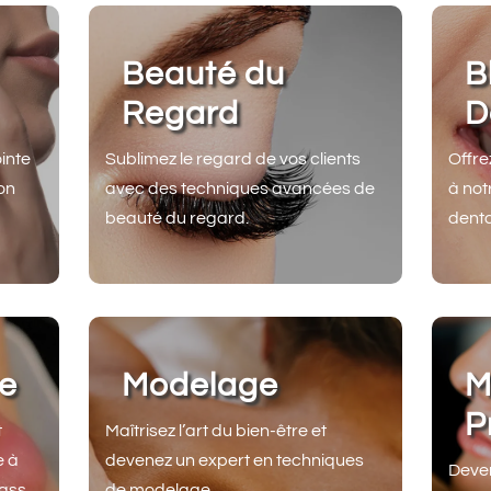
Beauté du
B
Regard
D
inte
Sublimez le regard de vos clients
Offre
on
avec des techniques avancées de
à not
beauté du regard.
denta
re
Modelage
M
P
t
Maîtrisez l’art du bien-être et
e à
devenez un expert en techniques
Deven
rass
de modelage.