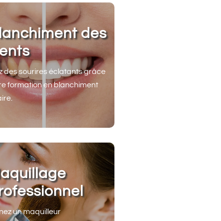
lanchiment des
ents
z des sourires éclatants grâce
re formation en blanchiment
ire.
aquillage
rofessionnel
ez un maquilleur