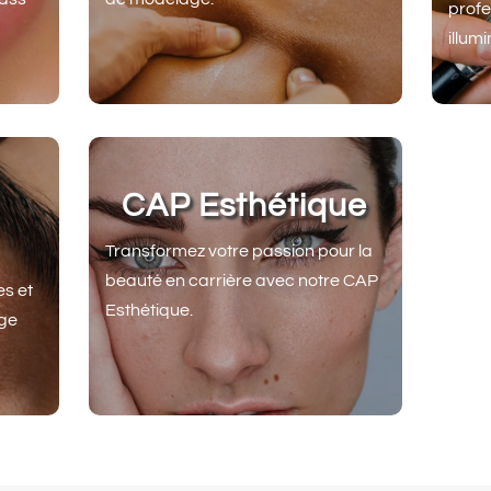
profe
illum
CAP Esthétique
Transformez votre passion pour la
beauté en carrière avec notre CAP
s et
Esthétique.
age