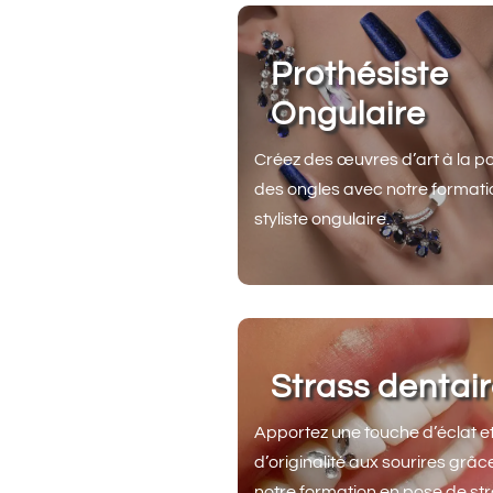
Prothésiste
Ongulaire
Créez des œuvres d’art à la po
des ongles avec notre formati
styliste ongulaire.
Strass dentai
Apportez une touche d’éclat e
d’originalité aux sourires grâc
notre formation en pose de st