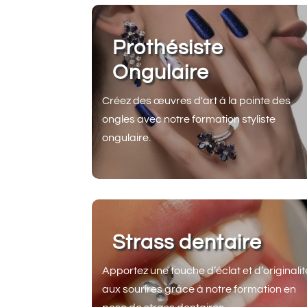
Prothésiste
Ongulaire
Créez des œuvres d'art à la pointe des
ongles avec notre formation styliste
ongulaire.
Strass dentaire
Apportez une touche d’éclat et d’originalit
aux sourires grâce à notre formation en