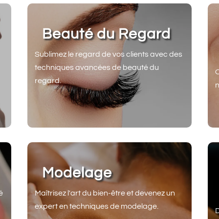
Beauté du Regard
Sublimez le regard de vos clients avec des
techniques avancées de beauté du
O
regard.
n
Modelage
é
Maîtrisez l'art du bien-être et devenez un
expert en techniques de modelage.
D