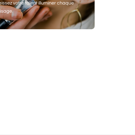
aissez votre talent illuminer chaque
isage.